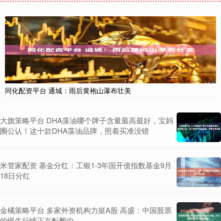
同化配资平台 通城：雨后黄袍山瀑布壮美
大旗策略平台 DHA藻油哪个牌子含量最高最好，宝妈
圈公认！这十款DHA藻油品牌，照着买准没错
米管家配资 基金分红：工银1-3年国开债指数基金9月
18日分红
金橘策略平台 多家外资机构力挺A股 高盛：中国股票
的慢牛行情正在酝酿中