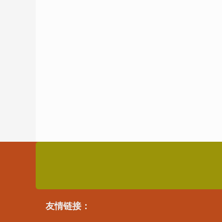
友情链接：