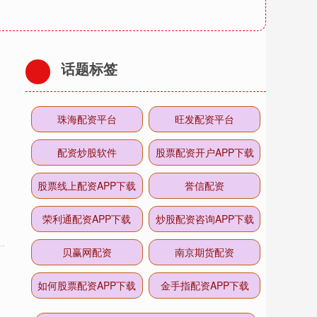
话题标签
珠海配资平台
旺发配资平台
配资炒股软件
股票配资开户APP下载
股票线上配资APP下载
誉信配资
荣利通配资APP下载
炒股配资咨询APP下载
贝赢网配资
南京期货配资
如何股票配资APP下载
金手指配资APP下载