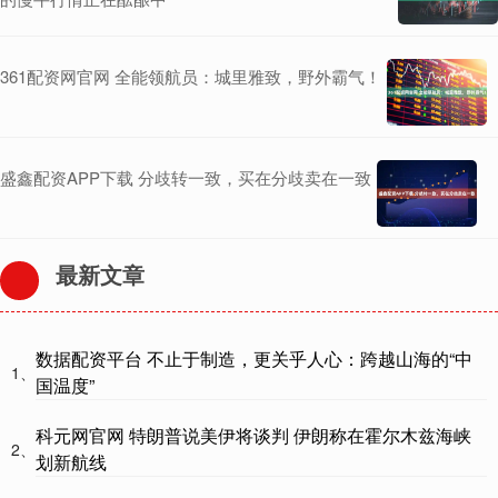
361配资网官网 全能领航员：城里雅致，野外霸气！
盛鑫配资APP下载 分歧转一致，买在分歧卖在一致
最新文章
数据配资平台 不止于制造，更关乎人心：跨越山海的“中
1、
国温度”
科元网官网 特朗普说美伊将谈判 伊朗称在霍尔木兹海峡
2、
划新航线