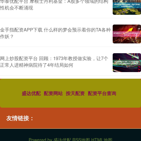
华泰优配平台 摩根士丹利基金：A股多个领域的结构
性机会不断涌现
金手指配资APP下载 什么样的梦会预示着你的TA各种
作妖？
网上炒股配资平台 回顾：1973年教授做实验，让7个
正常人进精神病院待了4年结局如何
盛达优配
配资网站
按天配资
配资平台查询
友情链接：
Powered by
盛达优配
RSS地图
HTML地图