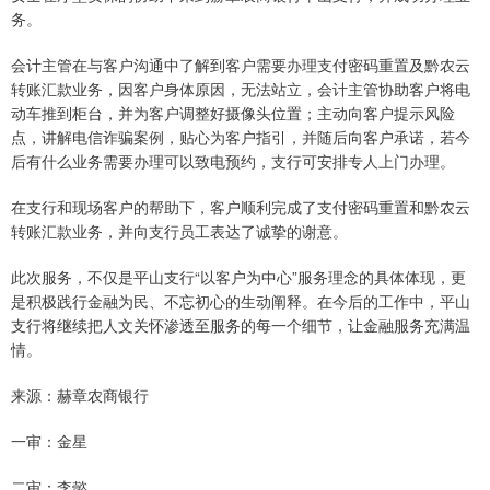
务。
会计主管在与客户沟通中了解到客户需要办理支付密码重置及黔农云
转账汇款业务，因客户身体原因，无法站立，会计主管协助客户将电
动车推到柜台，并为客户调整好摄像头位置；主动向客户提示风险
点，讲解电信诈骗案例，贴心为客户指引，并随后向客户承诺，若今
后有什么业务需要办理可以致电预约，支行可安排专人上门办理。
在支行和现场客户的帮助下，客户顺利完成了支付密码重置和黔农云
转账汇款业务，并向支行员工表达了诚挚的谢意。
此次服务，不仅是平山支行“以客户为中心”服务理念的具体体现，更
是积极践行金融为民、不忘初心的生动阐释。在今后的工作中，平山
支行将继续把人文关怀渗透至服务的每一个细节，让金融服务充满温
情。
来源：赫章农商银行
一审：金星
二审：李懿