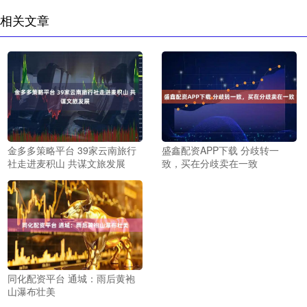
相关文章
金多多策略平台 39家云南旅行
盛鑫配资APP下载 分歧转一
社走进麦积山 共谋文旅发展
致，买在分歧卖在一致
同化配资平台 通城：雨后黄袍
山瀑布壮美