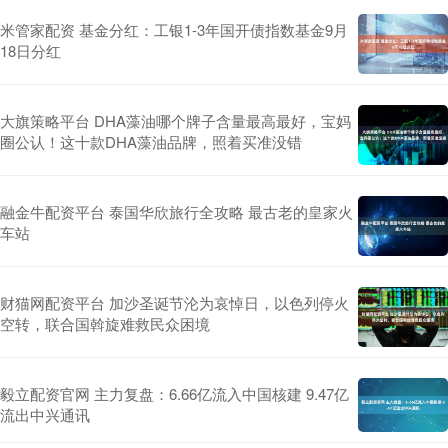
米管家配资 基金分红：工银1-3年国开债指数基金9月
18日分红
大旗策略平台 DHA藻油哪个牌子含量最高最好，宝妈
圈公认！这十款DHA藻油品牌，照着买准没错
融金牛配资平台 泰国华欣旅行全攻略 最古老的皇家火
车站
财猫网配资平台 加沙圣诞节沦为哀悼日，以色列停火
空转，联合国斡旋难救民众困境
毅立配资官网 主力复盘：6.66亿流入中国核建 9.47亿
流出中兴通讯