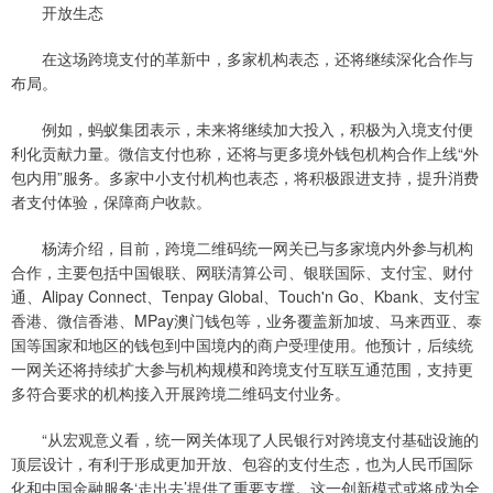
开放生态
在这场跨境支付的革新中，多家机构表态，还将继续深化合作与
布局。
例如，蚂蚁集团表示，未来将继续加大投入，积极为入境支付便
利化贡献力量。微信支付也称，还将与更多境外钱包机构合作上线“外
包内用”服务。多家中小支付机构也表态，将积极跟进支持，提升消费
者支付体验，保障商户收款。
杨涛介绍，目前，跨境二维码统一网关已与多家境内外参与机构
合作，主要包括中国银联、网联清算公司、银联国际、支付宝、财付
通、Alipay Connect、Tenpay Global、Touch'n Go、Kbank、支付宝
香港、微信香港、MPay澳门钱包等，业务覆盖新加坡、马来西亚、泰
国等国家和地区的钱包到中国境内的商户受理使用。他预计，后续统
一网关还将持续扩大参与机构规模和跨境支付互联互通范围，支持更
多符合要求的机构接入开展跨境二维码支付业务。
“从宏观意义看，统一网关体现了人民银行对跨境支付基础设施的
顶层设计，有利于形成更加开放、包容的支付生态，也为人民币国际
化和中国金融服务‘走出去’提供了重要支撑。这一创新模式或将成为全